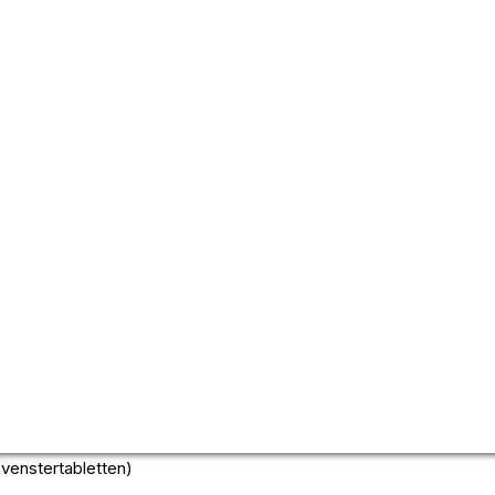
ten Ramen &
endeuren voor een appartementsgebouw met 6
ren
of aluminium) met hoogrendementsglas
appartement
 venstertabletten)