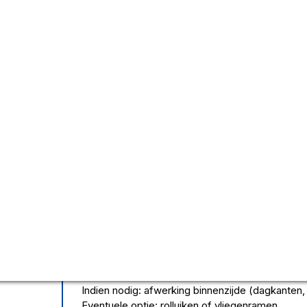
Berchem Appartamen
Deuren
Vervanging en/of plaatsing van ramen en buit
wooneenheden.
Opmeting en afbraak van bestaande ramen/deu
Levering en plaatsing van nieuwe ramen (pvc 
Montage van voordeuren en terrasdeuren per 
Luchtdichte afwerking met isolatie en afkitten
Indien nodig: afwerking binnenzijde (dagkanten,
Eventuele optie: rolluiken of vliegenramen