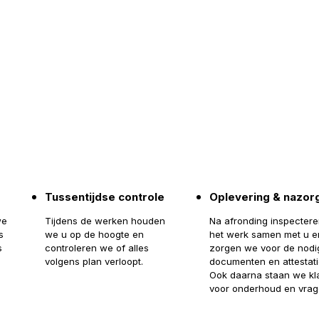
Tussentijdse controle
Oplevering & nazor
we
Tijdens de werken houden
Na afronding inspecter
s
we u op de hoogte en
het werk samen met u e
s
controleren we of alles
zorgen we voor de nodi
volgens plan verloopt.
documenten en attestati
Ook daarna staan we kl
voor onderhoud en vrag